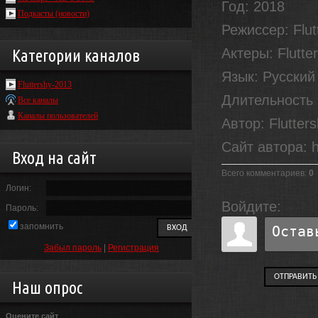
Год
: 2018
Подкасты (новости)
Режиссер
: Flu
Актеры
: Flutt
Категории каналов
Язык
: Русский
Fluttershy-2013
Длительность
Все каналы
Каналы пользователей
Автор
: Flutter
Сайт автора
: 
Вход на сайт
Всего комментариев
:
0
Логин:
Войдите:
Пароль:
запомнить
Забыл пароль
|
Регистрация
ОТПРАВИТЬ
Наш опрос
Оцените сайт