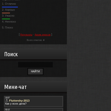
1.
Отлично
2.
Хорошо
3.
Ужасно
4.
Неплохо
5.
Плохо
[
·
]
Результаты
Архив опросов
Всего ответов:
4
Поиск
Мини-чат