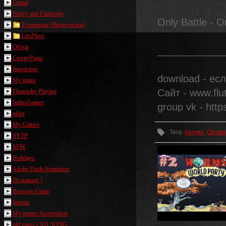
Gmod
Heavy and Fluttershy
Only Battle - O
Туториалы (Видеоуроки)
LetsPlays
Обзор
____________
CreepyPasta
Interactive
download - ес
My maps
Сайт - www.flu
Fluttershy Playing
Indie-Games
group vk - http
other
My Games
Теги
:
базука
,
Оружи
RYTP
SFM
Holidays
Adobe Flash Animation
По каналу )
Browser-Game
Stream
My games Screenshots
old maps - XD SONG