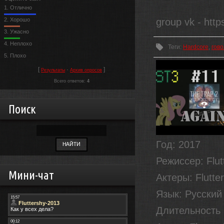
1.
Отлично
2.
Хорошо
group vk - http
3.
Ужасно
4.
Неплохо
Теги
:
Hardcore
,
гов
5.
Плохо
[
·
]
Результаты
Архив опросов
Всего ответов:
4
Поиск
Год
: 2017
Режиссер
: Flu
Мини-чат
Актеры
: Flutt
Язык
: Русский
Длительность