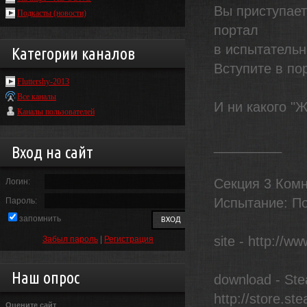
Вы приступает
Подкасты (новости)
портал
в испытатель
Категории каналов
Вступите в по
Fluttershy-2013
Все каналы
И ни какого "
Каналы пользователей
_________
Вход на сайт
Секция 3 Комна
Логин:
Испытание: По
Пароль:
запомнить
site - http://ww
Забыл пароль
|
Регистрация
Наш опрос
download - Ste
http://store.
Оцените сайт