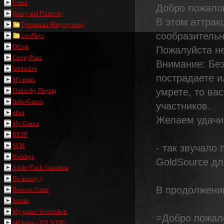
Gmod
Добро пожалов
Heavy and Fluttershy
В этом аттрак
Туториалы (Видеоуроки)
сообразительн
LetsPlays
Обзор
Пожалуйста не
CreepyPasta
Внимание: Без
Interactive
пострадаете и
My maps
умрете, то ва
Fluttershy Playing
Indie-Games
участников.
other
Желаем удачи
My Games
RYTP
SFM
- так звучало
Holidays
GoldSource для
Adobe Flash Animation
По каналу )
В продолжении
Browser-Game
Stream
My games Screenshots
=Добро пожало
old maps - XD SONG