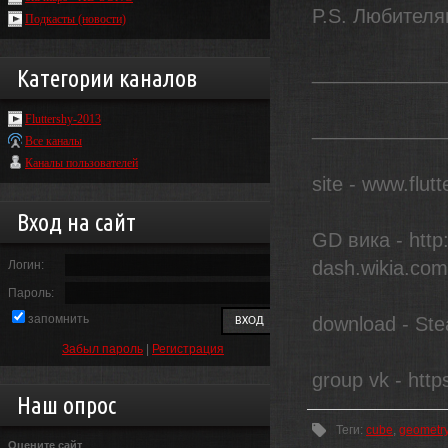
P.S. Любителя
Подкасты (новости)
____________
Категории каналов
Fluttershy-2013
____________
Все каналы
Каналы пользователей
site - www.flut
Вход на сайт
GD вика - http
dash.wikia.
Логин:
Пароль:
запомнить
download - St
Забыл пароль
|
Регистрация
group vk - http
Наш опрос
Теги
:
cube
,
geometr
Оцените сайт