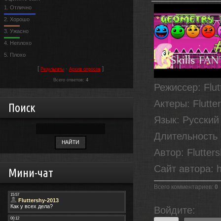
1.
Отлично
2.
Хорошо
3.
Ужасно
4.
Неплохо
5.
Плохо
[
·
]
Результаты
Архив опросов
Всего ответов:
4
Режиссер
: Flu
Актеры
: Flutt
Поиск
Язык
: Русский
Длительность
Автор
: Flutter
Сайт автора
: 
Мини-чат
Всего комментариев
:
0
Войдите: