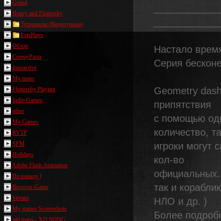
Gmod
____________
Heavy and Fluttershy
____________
Туториалы (Видеоуроки)
LetsPlays
Обзор
Настало время.
CreepyPasta
Серия бесконе
Interactive
My maps
Geometry dash
Fluttershy Playing
Indie-Games
припятствия
other
с помощью од
My Games
количество, та
RYTP
SFM
игроки могут 
Holidays
кол-во
Adobe Flash Animation
официальных. 
По каналу )
так и корабли
Browser-Game
Stream
НЛО и др. )
My games Screenshots
Более подробн
old maps - XD SONG