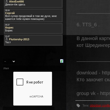
____________
6. TTS_6 .
В данной кар
кот Шредингер
____________
download - htt
Кто захочет ск
group vk - http
Теги
:
obsidian confli