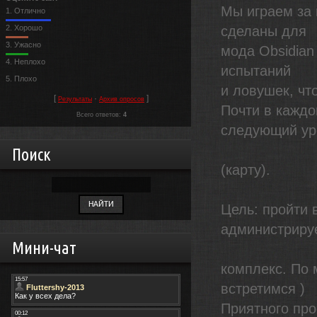
Мы играем за 
1.
Отлично
2.
Хорошо
сделаны для
3.
Ужасно
мода Obsidian
4.
Неплохо
испытаний
5.
Плохо
и ловушек, чт
[
·
]
Результаты
Архив опросов
Почти в каждо
Всего ответов:
4
следующий ур
Поиск
(карту).
Цель: пройти 
администриру
Мини-чат
комплекс. По 
встретимся )
Приятного про