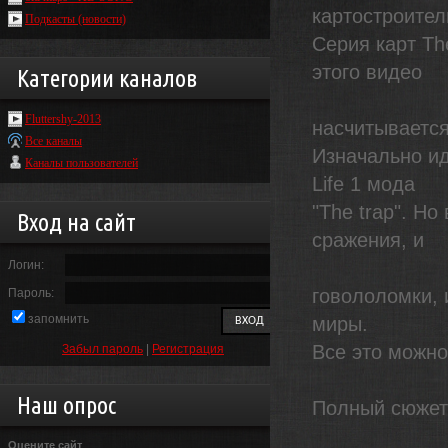
картостроител
Подкасты (новости)
Серия карт Th
этого видео
Категории каналов
Fluttershy-2013
насчитывается
Все каналы
Изначально ид
Каналы пользователей
Life 1 мода
"The trap". Н
Вход на сайт
сражения, и
Логин:
говололомки,
Пароль:
запомнить
миры.
Все это можно
Забыл пароль
|
Регистрация
Наш опрос
Полный сюжет 
Оцените сайт