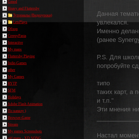
Gmod
Heavy and Fluttershy
Данная темати
Туториалы (Видеоуроки)
увлекался.
LetsPlays
Обзор
Именно делани
CreepyPasta
(ранее Synergy
Interactive
My maps
P.S. Для школ
Fluttershy Playing
Indie-Games
попробуйте сд
other
My Games
типо
RYTP
SFM
таких карт, а 
Holidays
и т.п."
Adobe Flash Animation
Эти мнения ни
По каналу )
____________
Browser-Game
Stream
My games Screenshots
Настал момент
old maps - XD SONG