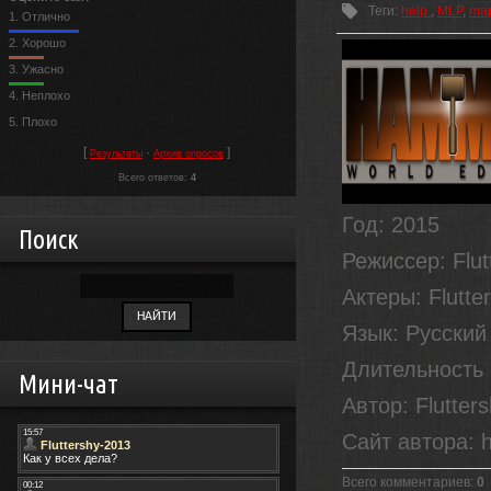
Теги
:
help.
,
MLP
,
ma
1.
Отлично
2.
Хорошо
3.
Ужасно
4.
Неплохо
5.
Плохо
[
·
]
Результаты
Архив опросов
Всего ответов:
4
Год
: 2015
Поиск
Режиссер
: Flu
Актеры
: Flutt
Язык
: Русский
Длительность
Мини-чат
Автор
: Flutter
Сайт автора
: 
Всего комментариев
:
0