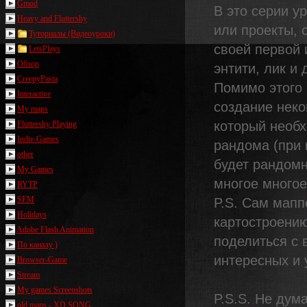
Gmod
В это серии у
Heavy and Fluttershy
или проекты, 
Туториалы (Видеоуроки)
своей первой 
LetsPlays
Обзор
энтити, лик и д
CreepyPasta
Помимо этого 
Interactive
создание неко
My maps
который необх
Fluttershy Playing
Indie-Games
рандома (при 
other
будет рандомн
My Games
многое многое 
RYTP
SFM
P.S. Сам мапп
Holidays
картостроени
Adobe Flash Animation
поделиться с 
По каналу )
интересных и 
Browser-Game
Stream
My games Screenshots
P.S.S. Не дум
old maps - XD SONG