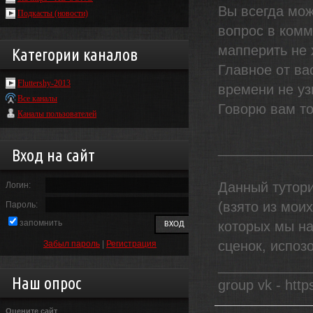
Вы всегда мож
Подкасты (новости)
вопрос в комм
мапперить не
Категории каналов
Главное от вас
Fluttershy-2013
времени не уз
Все каналы
Говорю вам т
Каналы пользователей
____________
Вход на сайт
Данный тутори
Логин:
(взято из мои
Пароль:
запомнить
которых мы на
сценок, испоз
Забыл пароль
|
Регистрация
____________
Наш опрос
group vk - http
Оцените сайт