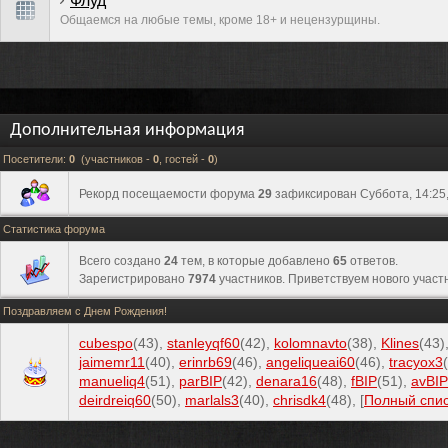
Флуд
Общаемся на любые темы, кроме 18+ и нецензурщины.
Дополнительная информация
Посетители:
0
(участников -
0
, гостей -
0
)
Рекорд посещаемости форума
29
зафиксирован Суббота, 14:25,
Статистика форума
Всего создано
24
тем, в которые добавлено
65
ответов.
Зарегистрировано
7974
участников. Приветствуем нового участ
Поздравляем с Днем Рождения!
cubespo
(43)
,
stanleyqf60
(42)
,
kolomnavto
(38)
,
Klines
(43)
jaimemr11
(40)
,
erinrb69
(46)
,
angeliqueai60
(46)
,
tracyox3
manueliq4
(51)
,
parBIP
(42)
,
denara16
(48)
,
fBIP
(51)
,
avBIP
deirdreiq60
(50)
,
marlals3
(40)
,
chrisdk4
(48)
, [
Полный спи