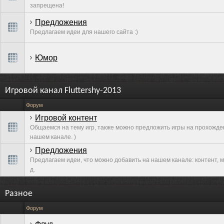
запрещена!
Предложения
Предлагаем идеи для нашего сайта :)
Юмор
Игровой канал Fluttershy-2013
Форум
Игровой контент
Общаемся на тему игр, также можно предложить игры на прохожде
нашем канале. )
Предложения
Предлагаем идеи, что можно добавить на нашем канале: контент, м
д.
Разное
Форум